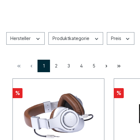
Hersteller
Produktkategorie
Preis
1
2
3
4
5
%
%