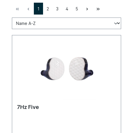
1
2
3
4
5
7Hz Five