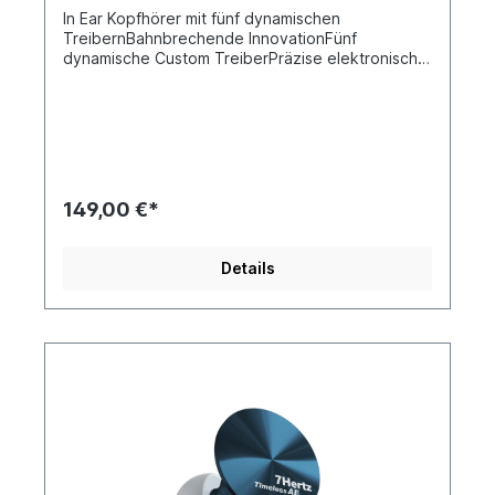
In Ear Kopfhörer mit fünf dynamischen
TreibernBahnbrechende InnovationFünf
dynamische Custom TreiberPräzise elektronische
FrequenzweicheHochreines, versilbertes
KupferkabelBahnbrechende Innovation Ohrhörer
mit mehreren Treibern sind zwar keine Seltenheit,
doch die meisten basieren auf Balanced-
Armature-Treibern, die technisch weniger
anspruchsvoll sind. 7Hz betritt Neuland und stellt
den FIVE vor, den ersten Ohrhörer der Branche
149,00 €*
mit fünf dynamischen Treibern pro Seite, der
einen neuen Standard in der Audiotechnologie
setzt. Fünf maßgeschneiderte dynamische
Details
Treiber Der 7Hz FIVE ist mit fünf
maßgeschneiderten 6-mm-Dynamik-Treibern pro
Seite ausgestattet. Jeder Treiber arbeitet
unabhängig in seiner eigenen akustischen
Kammer, sodass jeder Treiber zum Gesamtklang
beiträgt. Dieses Design bietet eine
unvergleichliche Klarheit und Trennung und
schafft ein reichhaltiges und fesselndes
Hörerlebnis. Präzise elektronische
Frequenzweiche und Premium-Komponenten Der
FIVE verwendet eine sorgfältig entwickelte