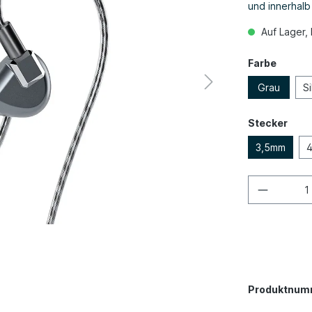
und innerhal
Auf Lager, 
Farbe
Grau
Si
Stecker
3,5mm
Produktnum