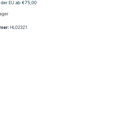
b der EU ab €75,00
ager
mer:
HL02321