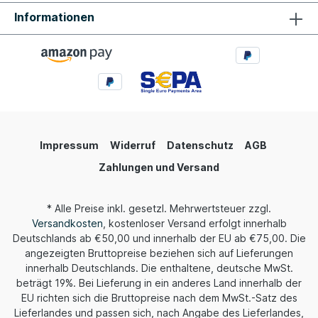
oder Mac mini und streamen Sie über AirPlay zum
Informationen
SR11 für ein reibungsloses und bequemes
Hörerlebnis. Genießen Sie zukünftig auch Roon
Ready Streaming Mit Roon können Sie sowohl
Online- als auch lokale Musikbibliotheken bequem
verwalten, indem Sie die schnelle Wiedergabe
von lokaler Musik von einem NAS oder anderen
Geräten und den einfachen Zugriff auf den
Streaming-Musikkatalog ermöglichen. Wenn Sie
mehrere Audiosysteme eingerichtet haben,
können Sie mit Roon verschiedene Geräte
Impressum
Widerruf
Datenschutz
AGB
steuern, um unterschiedliche oder dieselbe Musik
abzuspielen - für ein vollständig integriertes und
Zahlungen und Versand
bequemes Streaming-Erlebnis. An der Roon
Ready-Zertifizierung wird derzeit gearbeitet,
Roon läuft bis dahin im Testbetrieb, jedoch ohne
* Alle Preise inkl. gesetzl. Mehrwertsteuer zzgl.
Einschränkung der Funktionen, der SR11 wird
Versandkosten
, kostenloser Versand erfolgt innerhalb
aber bis dahin unterRoon nicht als SR11
Deutschlands ab €50,00 und innerhalb der EU ab €75,00. Die
angezeigt. FIIO wird später offiziell bekannt
angezeigten Bruttopreise beziehen sich auf Lieferungen
geben, wenn die Funktionalität fertig
ist. Umfassende digitale Ausgänge Die optischen,
innerhalb Deutschlands. Die enthaltene, deutsche MwSt.
koaxialen, USB-Typ-A- und USB-Typ-C-
beträgt 19%. Bei Lieferung in ein anderes Land innerhalb der
Digitalausgänge sorgen dafür, dass Sie das Gerät
EU richten sich die Bruttopreise nach dem MwSt.-Satz des
Ihrer Wahl für Musikstreaming in Echtzeit
Lieferlandes und passen sich, nach Angabe des Lieferlandes,
problemlos anschließen können. Hören Sie HiFi-