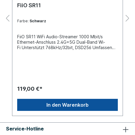
FiiO SR11
Farbe:
Schwarz
FiiO SR11 WiFi Audio-Streamer 1000 Mbit/s
Ethernet-Anschluss 2.4G+5G Dual-Band Wi-
Fi Unterstützt 768kHz/32bit, DSD256 Umfassende
digitale Ausgänge Unterstützt verschiedene
Musik-Apps Benutzerdefiniertes LCD-
Display Infrarot-Fernbedienung Zwei USB-
AusgängeUnterstützt Airplay/ Roon Erweiterbare
Funktionalität über zukünftige Firmware
UpdatesSR11 Musik-Streaming-Receiver Der SR11
ist ein leistungsstarker, verlustfreier Streaming-
119,00 €*
Musikempfänger, auch bekannt als Streamer, der
verschiedene Netzwerk-Streaming-Protokolle
unterstützt. In Verbindung mit einem externen
In den Warenkorb
Digital Analog Wandler wie dem FiiO K11 oder
einem HiFi-System können Sie damit ganz einfach
ein Streaming-System einrichten und verlustfreie
Audio-Streams mit hoher Bitrate
Service-Hotline
genießen. AirPlay-Streaming-Protokoll Verbinden
Sie sich mit einem iPhone, iPad, MacBook, iMac