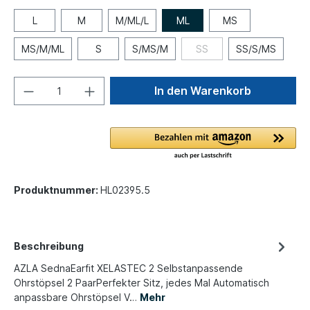
L
M
M/ML/L
ML
MS
MS/M/ML
S
S/MS/M
SS
SS/S/MS
In den Warenkorb
Produktnummer:
HL02395.5
Beschreibung
AZLA SednaEarfit XELASTEC 2 Selbstanpassende
Ohrstöpsel 2 PaarPerfekter Sitz, jedes Mal Automatisch
anpassbare Ohrstöpsel V…
Mehr